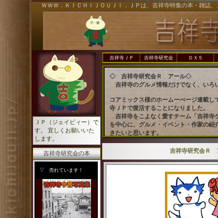
ＷＷＷ．ＫＩＣＨＩＪＯＵＪＩ．ＪＰは、吉祥寺特集の本・雑誌、
吉祥寺ＪＰ
吉祥寺研究会
ＤＸ５
◇ 吉祥寺研究会Ｒ アール◇
吉祥寺のグルメ情報だけでなく、いろ
コアミックス様のホームーぺージ連載し
寺ＪＰで復活することになりました。
吉祥寺をこよなく愛すチーム「吉祥寺
ＪＰ（ジェイピィー）で
を中心に、グルメ・イベント・作家の紹
す。 宜しくお願いいた
きたいと思います。
します。
毎年、３月に、ＢＯＯＫＳルーエで新
来るかわかりませんが、どうぞ、応援の
吉祥寺研究会Ｒ 
吉祥寺研究会の本
す。