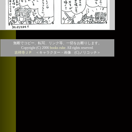
無断でコピー、転写、リンク等、一切をお断りします。
Copyright (C) 2006
books ruhe
. All rights reserved.
吉祥寺ＪＰ
＜キャラクター・画像 (C)ノリコッチ＞